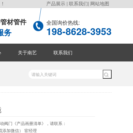
询！
产品展示
|
联系我们
|
网站地图
P等管材管件
全国询价热线:
198-8628-3953
服务
心
关于南艺
联系我们
镜
气动阀门《产品画册清单》，请联系：
3（或添加微信） 宦经理