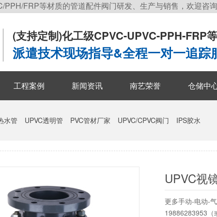
C/PPH/FRP等材质的管道配件阀门研发、生产与销售，欢迎咨
(支持定制)
化工级CPVC-UPVC-PPH-FR
派遣技术现场指导&全程一对一追踪
工程案例
新闻资讯
南艺荣誉
仓储中
冷热水管
UPVC透明管
PVC管材厂家
UPVC/CPVC阀门
IPS胶水
UPVC视
更多手动-电动-
1988628395