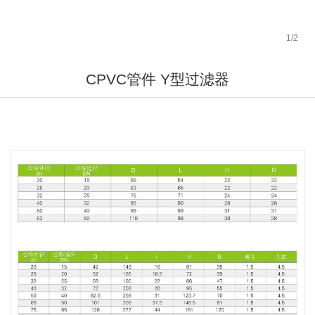
1
/
2
CPVC管件 Y型过滤器