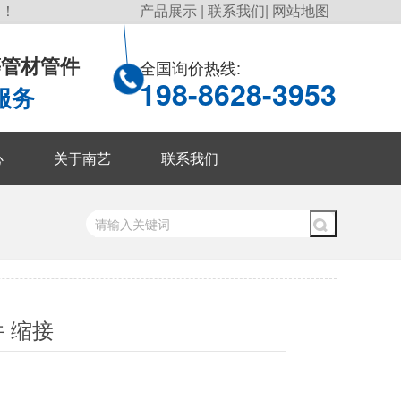
询！
产品展示
|
联系我们
|
网站地图
P等管材管件
全国询价热线:
198-8628-3953
服务
心
关于南艺
联系我们
件 缩接