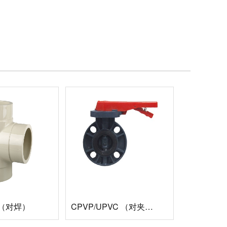
通（对焊）
CPVP/UPVC （对夹式）手柄式蝶阀