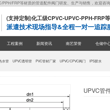
C/PPH/FRP等材质的管道配件阀门研发、生产与销售，欢迎咨
(支持定制)
化工级CPVC-UPVC-PPH-FR
派遣技术现场指导&全程一对一追踪
工程案例
新闻资讯
南艺荣誉
仓储中
冷热水管
UPVC透明管
PVC管材厂家
UPVC/CPVC阀门
IPS胶水
UPVC管