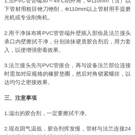
1.沿PVC管管端30～45℃削外角，Φ110mm（含）以
下管材用粗目锉刀锉削，Φ110mm以上管材用手提磨
光机或专业削角机。
2.用干净抹布将PVC管管端外壁插入部份及法兰接头
承口内壁擦拭干净，分别涂抹硬质胶合剂后，用力套
入，以便增强密着效果。
3.法兰接头先与PVC管接合，再与设备法兰部位连接
时需加对应规格的橡胶垫圈，然后对角锁紧螺丝，以
达均匀之密接效果。
三、注意事项
1.溢出的胶合剂，一定要擦拭干净。
2.现在因气温低，胶合剂挥发慢，管材与法兰连接24