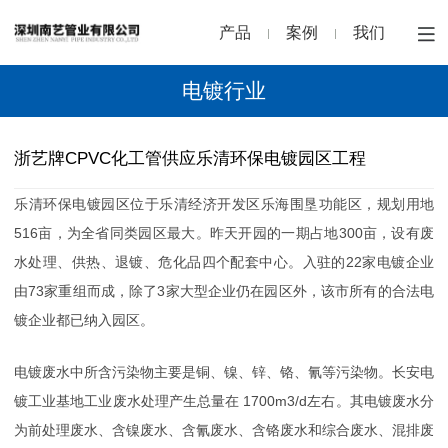
产品
案例
我们
电镀行业
浙艺牌CPVC化工管供应乐清环保电镀园区工程
乐清环保电镀园区位于乐清经济开发区乐海围垦功能区，规划用地
516亩，为全省同类园区最大。昨天开园的一期占地300亩，设有废
水处理、供热、退镀、危化品四个配套中心。入驻的22家电镀企业
由73家重组而成，除了3家大型企业仍在园区外，该市所有的合法电
镀企业都已纳入园区。
电镀废水中所含污染物主要是铜、镍、锌、铬、氰等污染物。长安电
镀工业基地工业废水处理产生总量在 1700m3/d左右。其电镀废水分
为前处理废水、含镍废水、含氰废水、含铬废水和综合废水、混排废