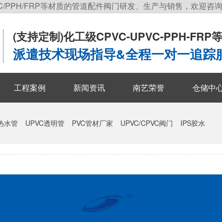
C/PPH/FRP等材质的管道配件阀门研发、生产与销售，欢迎咨
(支持定制)
化工级CPVC-UPVC-PPH-FR
派遣技术现场指导&全程一对一追踪
工程案例
新闻资讯
南艺荣誉
仓储中
冷热水管
UPVC透明管
PVC管材厂家
UPVC/CPVC阀门
IPS胶水